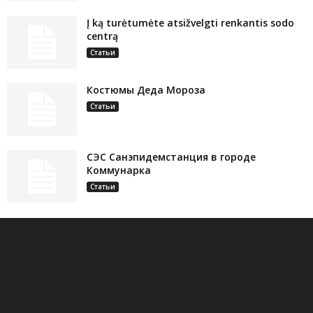
Į ką turėtumėte atsižvelgti renkantis sodo
centrą
Статьи
Костюмы Деда Мороза
Статьи
СЭС Санэпидемстанция в городе
Коммунарка
Статьи