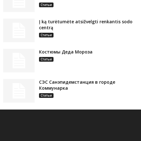
Статьи
Į ką turėtumėte atsižvelgti renkantis sodo
centrą
Статьи
Костюмы Деда Мороза
Статьи
СЭС Санэпидемстанция в городе
Коммунарка
Статьи