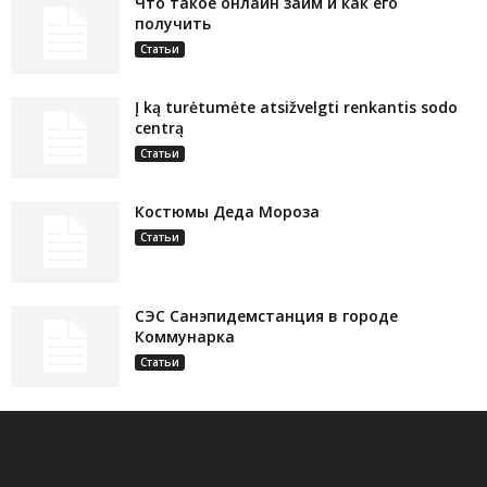
Что такое онлайн займ и как его
получить
Статьи
Į ką turėtumėte atsižvelgti renkantis sodo
centrą
Статьи
Костюмы Деда Мороза
Статьи
СЭС Санэпидемстанция в городе
Коммунарка
Статьи