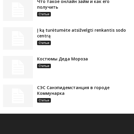
Что такое онлайн займ и как его
получить
Статьи
Į ką turėtumėte atsižvelgti renkantis sodo
centrą
Статьи
Костюмы Деда Мороза
Статьи
СЭС Санэпидемстанция в городе
Коммунарка
Статьи