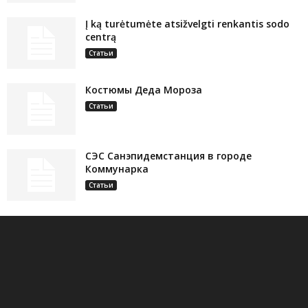
Į ką turėtumėte atsižvelgti renkantis sodo
centrą
Статьи
Костюмы Деда Мороза
Статьи
СЭС Санэпидемстанция в городе
Коммунарка
Статьи