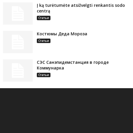
Į ką turėtumėte atsižvelgti renkantis sodo
centrą
Статьи
Костюмы Деда Мороза
Статьи
СЭС Санэпидемстанция в городе
Коммунарка
Статьи