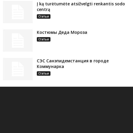
Į ką turėtumėte atsižvelgti renkantis sodo
centrą
Статьи
Костюмы Деда Мороза
Статьи
СЭС Санэпидемстанция в городе
Коммунарка
Статьи