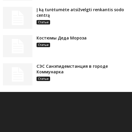
Į ką turėtumėte atsižvelgti renkantis sodo
centrą
Статьи
Костюмы Деда Мороза
Статьи
СЭС Санэпидемстанция в городе
Коммунарка
Статьи