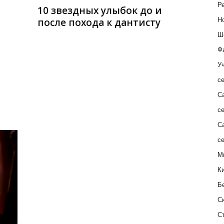
Ре
10 звездных улыбок до и
после похода к дантисту
Н
Ш
Ф
Уч
с
С
с
С
с
М
К
Б
С
С