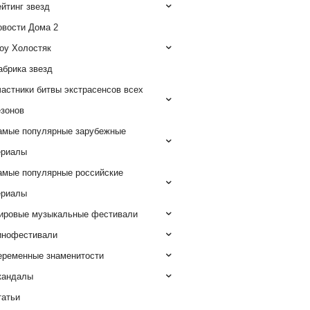
йтинг звезд
овости Дома 2
оу Холостяк
абрика звезд
астники битвы экстрасенсов всех
езонов
амые популярные зарубежные
ериалы
амые популярные российские
ериалы
ировые музыкальные фестивали
инофестивали
еременные знаменитости
кандалы
татьи