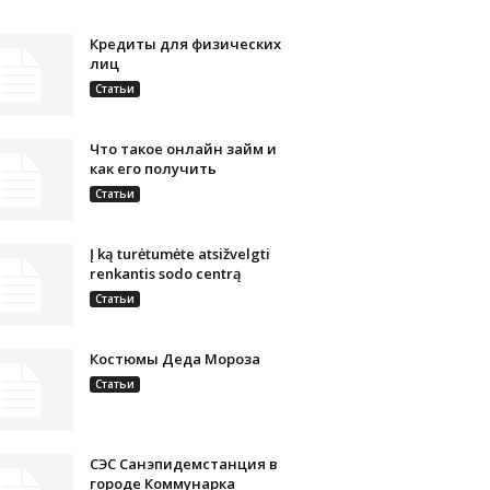
Кредиты для физических
лиц
Статьи
Что такое онлайн займ и
как его получить
Статьи
Į ką turėtumėte atsižvelgti
renkantis sodo centrą
Статьи
Костюмы Деда Мороза
Статьи
СЭС Санэпидемстанция в
городе Коммунарка