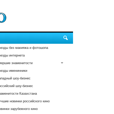
везды без макияжа и фотошопа
везды интернета
мершие знаменитости
везды именинники
ападный шоу-бизнес
оссийский шоу-бизнес
наменитости Казахстана
чшие новинки российского кино
винки зарубежного кино