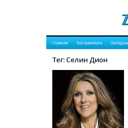
Главная
Без макияжа
Западны
Тег: Селин Дион