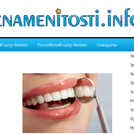
й шоу-бизнес
Российский шоу-бизнес
Скандалы
З
З
У
З
З
Р
З
Лу
Но