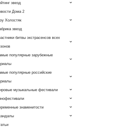
йтинг звезд
овости Дома 2
оу Холостяк
абрика звезд
астники битвы экстрасенсов всех
езонов
амые популярные зарубежные
ериалы
амые популярные российские
ериалы
ировые музыкальные фестивали
инофестивали
еременные знаменитости
кандалы
татьи