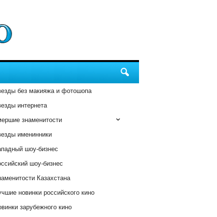
везды без макияжа и фотошопа
везды интернета
мершие знаменитости
везды именинники
ападный шоу-бизнес
оссийский шоу-бизнес
наменитости Казахстана
чшие новинки российского кино
винки зарубежного кино