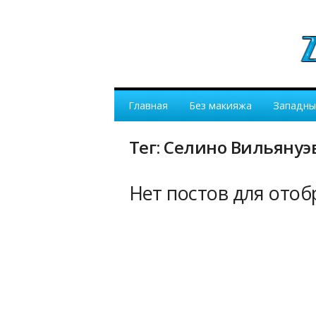
Главная
Без макияжа
Западны
Тег: Селино Вильяну
Нет постов для ото