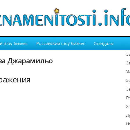
й шоу-бизнес
Российский шоу-бизнес
Скандалы
З
эва Джарамильо
З
У
бражения
З
З
Р
З
Лу
Но