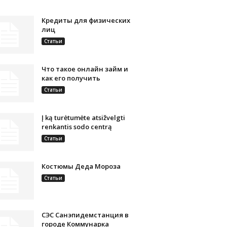
Кредиты для физических
лиц
Статьи
Что такое онлайн займ и
как его получить
Статьи
Į ką turėtumėte atsižvelgti
renkantis sodo centrą
Статьи
Костюмы Деда Мороза
Статьи
СЭС Санэпидемстанция в
городе Коммунарка