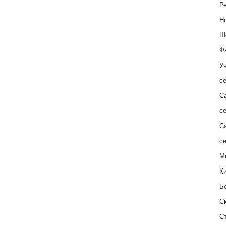
Ре
Н
Ш
Ф
Уч
с
С
с
С
с
М
К
Б
С
С