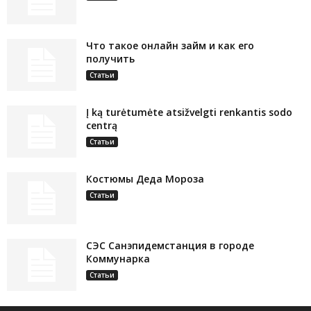
Что такое онлайн займ и как его
получить
Статьи
Į ką turėtumėte atsižvelgti renkantis sodo
centrą
Статьи
Костюмы Деда Мороза
Статьи
СЭС Санэпидемстанция в городе
Коммунарка
Статьи