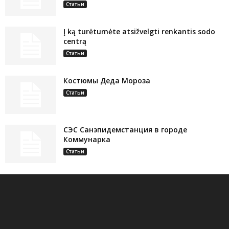
Статьи
Į ką turėtumėte atsižvelgti renkantis sodo
centrą
Статьи
Костюмы Деда Мороза
Статьи
СЭС Санэпидемстанция в городе
Коммунарка
Статьи