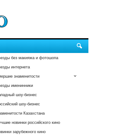
везды без макияжа и фотошопа
везды интернета
мершие знаменитости
везды именинники
ападный шоу-бизнес
оссийский шоу-бизнес
наменитости Казахстана
чшие новинки российского кино
винки зарубежного кино