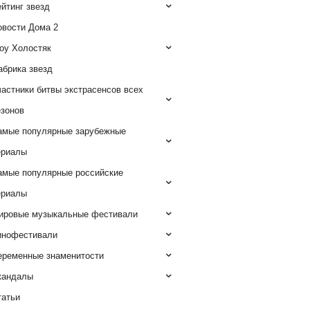
йтинг звезд
овости Дома 2
оу Холостяк
абрика звезд
астники битвы экстрасенсов всех
езонов
амые популярные зарубежные
ериалы
амые популярные российские
ериалы
ировые музыкальные фестивали
инофестивали
еременные знаменитости
кандалы
татьи