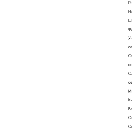
Ре
Н
Ш
Ф
Уч
с
С
с
С
с
М
К
Б
С
С