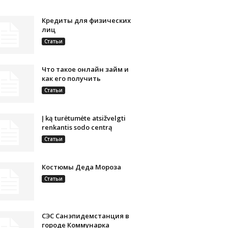
Кредиты для физических
лиц
Статьи
Что такое онлайн займ и
как его получить
Статьи
Į ką turėtumėte atsižvelgti
renkantis sodo centrą
Статьи
Костюмы Деда Мороза
Статьи
СЭС Санэпидемстанция в
городе Коммунарка