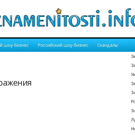
й шоу-бизнес
Российский шоу-бизнес
Скандалы
З
З
У
бражения
З
З
Р
З
Лу
Но