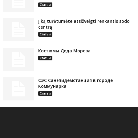
Статьи
Į ką turėtumėte atsižvelgti renkantis sodo
centrą
Статьи
Костюмы Деда Мороза
Статьи
СЭС Санэпидемстанция в городе
Коммунарка
Статьи