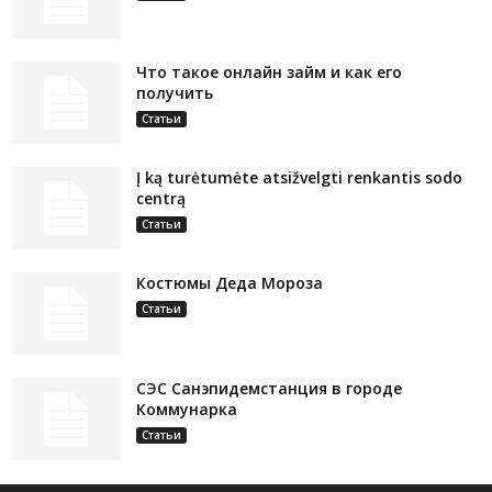
Что такое онлайн займ и как его
получить
Статьи
Į ką turėtumėte atsižvelgti renkantis sodo
centrą
Статьи
Костюмы Деда Мороза
Статьи
СЭС Санэпидемстанция в городе
Коммунарка
Статьи