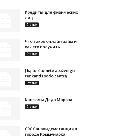
Кредиты для физических
лиц
Статьи
Что такое онлайн займ и
как его получить
Статьи
Į ką turėtumėte atsižvelgti
renkantis sodo centrą
Статьи
Костюмы Деда Мороза
Статьи
СЭС Санэпидемстанция в
городе Коммунарка