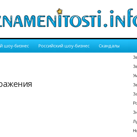
й шоу-бизнес
Российский шоу-бизнес
Скандалы
З
З
У
бражения
З
З
Р
З
Лу
Но