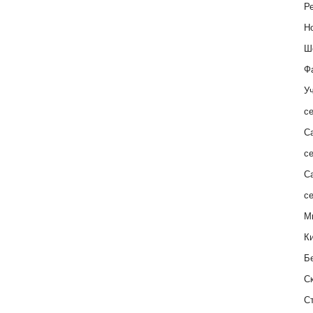
Ре
Н
Ш
Ф
Уч
с
С
с
С
с
М
К
Б
С
С