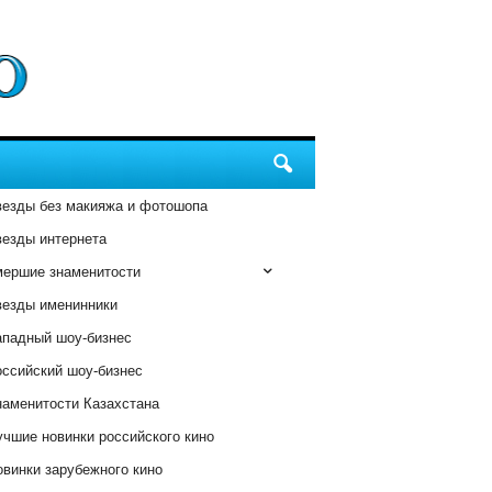
везды без макияжа и фотошопа
везды интернета
мершие знаменитости
везды именинники
ападный шоу-бизнес
оссийский шоу-бизнес
наменитости Казахстана
чшие новинки российского кино
винки зарубежного кино