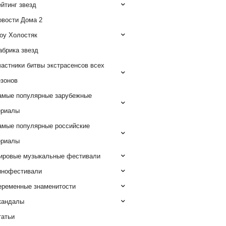
йтинг звезд
овости Дома 2
оу Холостяк
абрика звезд
астники битвы экстрасенсов всех
езонов
амые популярные зарубежные
ериалы
амые популярные российские
ериалы
ировые музыкальные фестивали
инофестивали
еременные знаменитости
кандалы
татьи