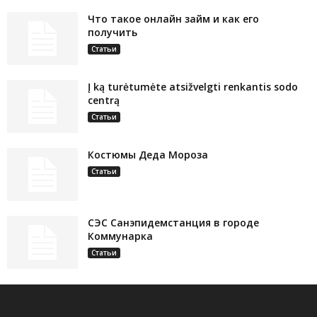
Что такое онлайн займ и как его
получить
Статьи
Į ką turėtumėte atsižvelgti renkantis sodo
centrą
Статьи
Костюмы Деда Мороза
Статьи
СЭС Санэпидемстанция в городе
Коммунарка
Статьи