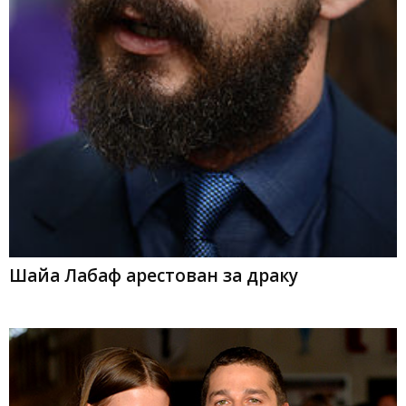
Шайа Лабаф арестован за драку