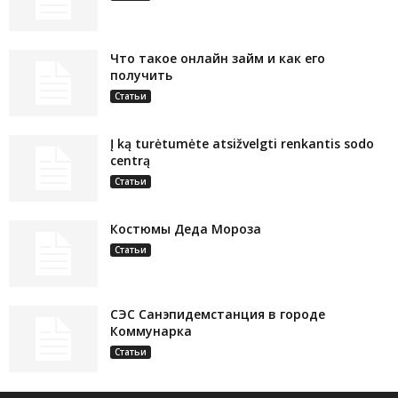
Что такое онлайн займ и как его
получить
Статьи
Į ką turėtumėte atsižvelgti renkantis sodo
centrą
Статьи
Костюмы Деда Мороза
Статьи
СЭС Санэпидемстанция в городе
Коммунарка
Статьи