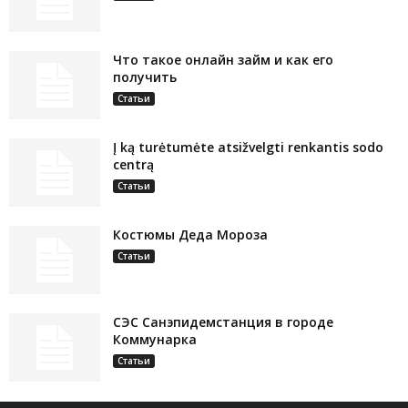
Что такое онлайн займ и как его
получить
Статьи
Į ką turėtumėte atsižvelgti renkantis sodo
centrą
Статьи
Костюмы Деда Мороза
Статьи
СЭС Санэпидемстанция в городе
Коммунарка
Статьи