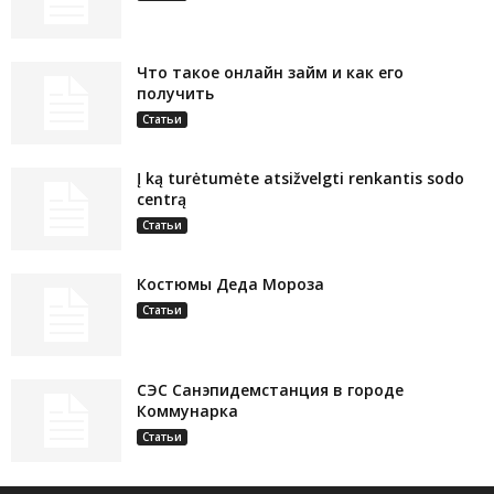
Что такое онлайн займ и как его
получить
Статьи
Į ką turėtumėte atsižvelgti renkantis sodo
centrą
Статьи
Костюмы Деда Мороза
Статьи
СЭС Санэпидемстанция в городе
Коммунарка
Статьи