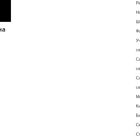
Ре
Н
Ш
на
Ф
Уч
с
С
с
С
с
М
К
Б
С
С