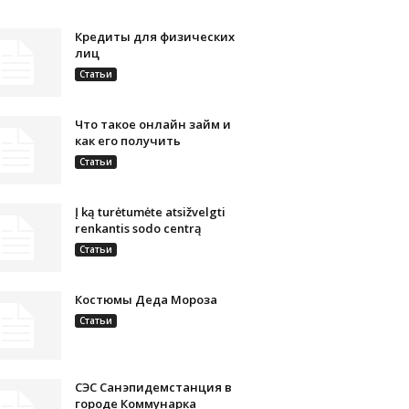
Кредиты для физических
лиц
Статьи
Что такое онлайн займ и
как его получить
Статьи
Į ką turėtumėte atsižvelgti
renkantis sodo centrą
Статьи
Костюмы Деда Мороза
Статьи
СЭС Санэпидемстанция в
городе Коммунарка