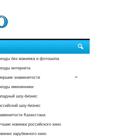
везды без макияжа и фотошопа
везды интернета
мершие знаменитости
везды именинники
ападный шоу-бизнес
оссийский шоу-бизнес
наменитости Казахстана
чшие новинки российского кино
винки зарубежного кино