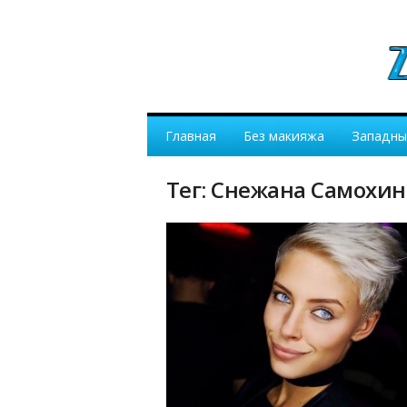
Главная
Без макияжа
Западны
Тег: Снежана Самохин