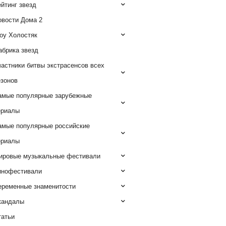
йтинг звезд
овости Дома 2
оу Холостяк
абрика звезд
астники битвы экстрасенсов всех
езонов
амые популярные зарубежные
ериалы
амые популярные российские
ериалы
ировые музыкальные фестивали
инофестивали
еременные знаменитости
кандалы
татьи