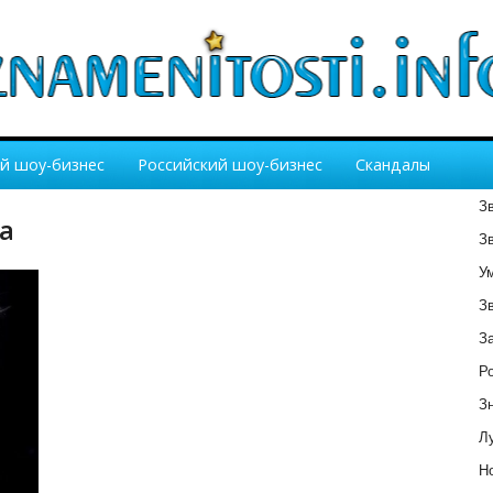
й шоу-бизнес
Российский шоу-бизнес
Скандалы
З
а
З
У
З
З
Р
З
Лу
Но