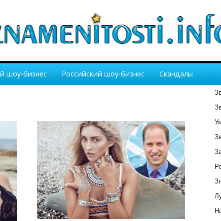
й шоу-бизнес
Российский шоу-бизнес
Скандалы
З
З
У
З
З
Р
З
Лу
Но