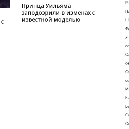
Ре
Принца Уильяма
заподозрили в изменах с
Н
известной моделью
 с
Ш
Ф
Уч
с
С
с
С
с
М
К
Б
С
С