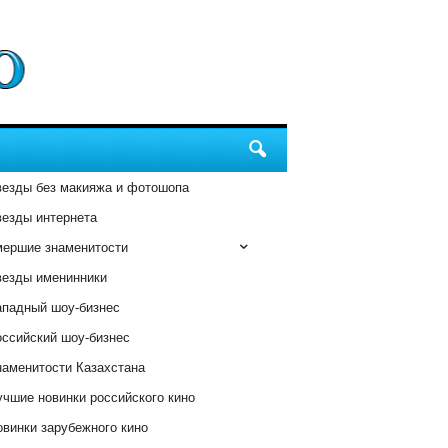
везды без макияжа и фотошопа
везды интернета
мершие знаменитости
везды именинники
ападный шоу-бизнес
оссийский шоу-бизнес
наменитости Казахстана
чшие новинки российского кино
винки зарубежного кино