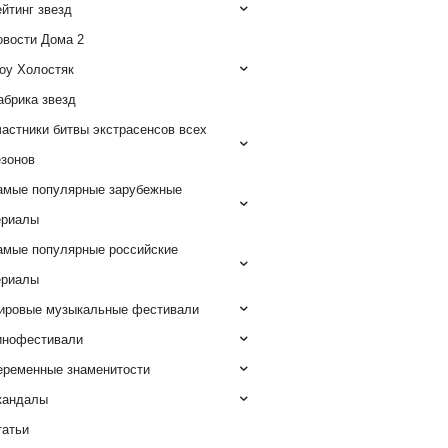
йтинг звезд
овости Дома 2
оу Холостяк
абрика звезд
астники битвы экстрасенсов всех
езонов
амые популярные зарубежные
ериалы
амые популярные российские
ериалы
ировые музыкальные фестивали
инофестивали
еременные знаменитости
кандалы
татьи