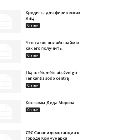
Кредиты для физических
лиц
Статьи
Что такое онлайн займ и
как его получить
Статьи
Į ką turėtumėte atsižvelgti
renkantis sodo centrą
Статьи
Костюмы Деда Мороза
Статьи
СЭС Санэпидемстанция в
городе Коммунарка