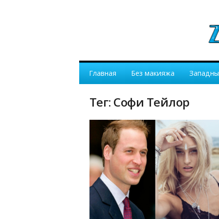
Главная
Без макияжа
Западны
Тег: Софи Тейлор