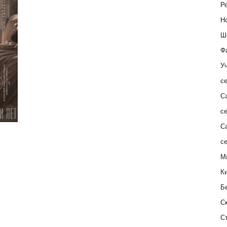
Ре
Н
Ш
Ф
Уч
с
С
с
С
с
М
К
Б
С
С