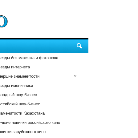
везды без макияжа и фотошопа
везды интернета
мершие знаменитости
везды именинники
ападный шоу-бизнес
оссийский шоу-бизнес
наменитости Казахстана
чшие новинки российского кино
винки зарубежного кино