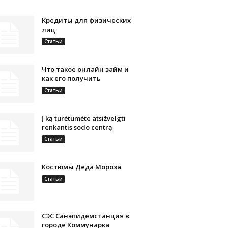
Кредиты для физических
лиц
Статьи
Что такое онлайн займ и
как его получить
Статьи
Į ką turėtumėte atsižvelgti
renkantis sodo centrą
Статьи
Костюмы Деда Мороза
Статьи
СЭС Санэпидемстанция в
городе Коммунарка