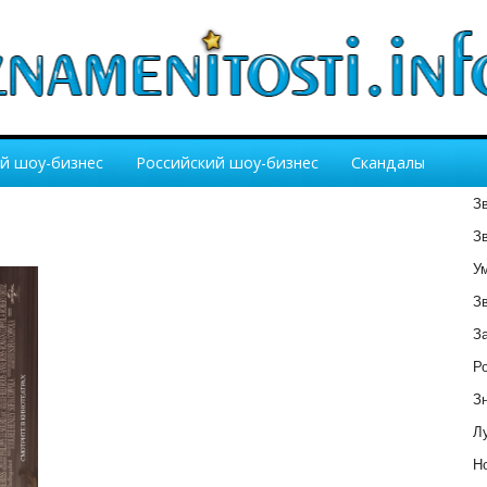
й шоу-бизнес
Российский шоу-бизнес
Скандалы
З
З
У
З
З
Р
З
Лу
Но