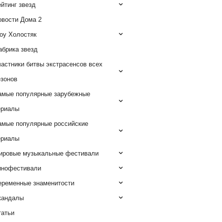
йтинг звезд
овости Дома 2
оу Холостяк
абрика звезд
астники битвы экстрасенсов всех
езонов
амые популярные зарубежные
ериалы
амые популярные российские
ериалы
ировые музыкальные фестивали
инофестивали
еременные знаменитости
кандалы
татьи