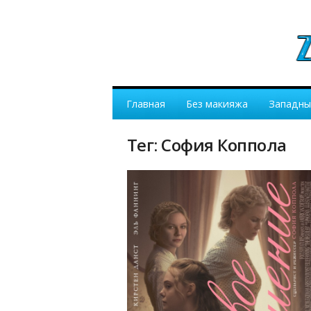
Главная
Без макияжа
Западны
Тег: София Коппола