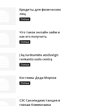
Кредиты для физических
лиц
Статьи
Что такое онлайн займ и
как его получить
Статьи
Į ką turėtumėte atsižvelgti
renkantis sodo centrą
Статьи
Костюмы Деда Мороза
Статьи
СЭС Санэпидемстанция в
городе Коммунарка