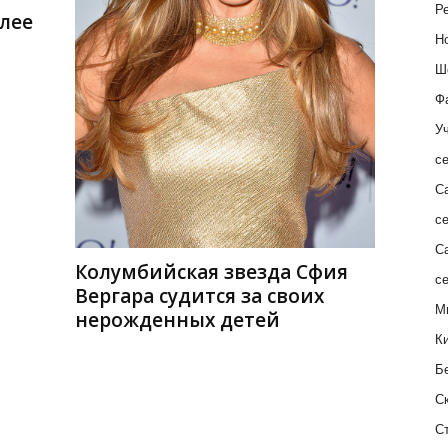
Ре
лее
Н
Ш
Ф
Уч
с
С
с
С
Колумбийская звезда Сфия
с
Вергара судится за своих
М
нерожденных детей
К
Б
С
С