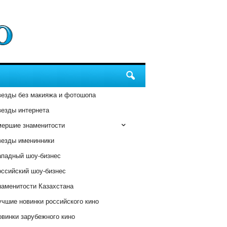
везды без макияжа и фотошопа
везды интернета
мершие знаменитости
везды именинники
ападный шоу-бизнес
оссийский шоу-бизнес
наменитости Казахстана
чшие новинки российского кино
винки зарубежного кино