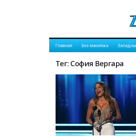
Главная
Без макияжа
Западны
Тег: София Вергара