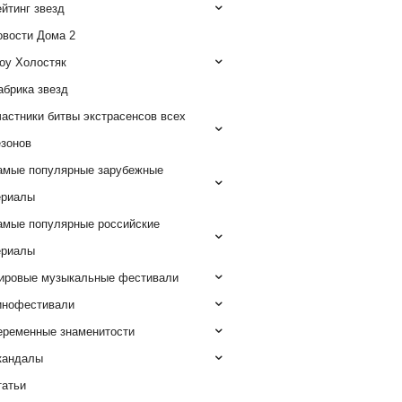
йтинг звезд
овости Дома 2
оу Холостяк
абрика звезд
астники битвы экстрасенсов всех
езонов
амые популярные зарубежные
ериалы
амые популярные российские
ериалы
ировые музыкальные фестивали
инофестивали
еременные знаменитости
кандалы
татьи