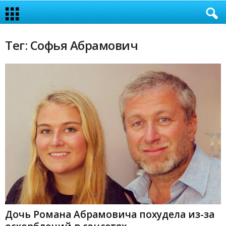
Тег: Софья Абрамович
Дочь Романа Абрамовича похудела из-за