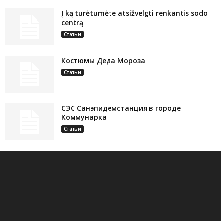
Į ką turėtumėte atsižvelgti renkantis sodo
centrą
Статьи
Костюмы Деда Мороза
Статьи
СЭС Санэпидемстанция в городе
Коммунарка
Статьи