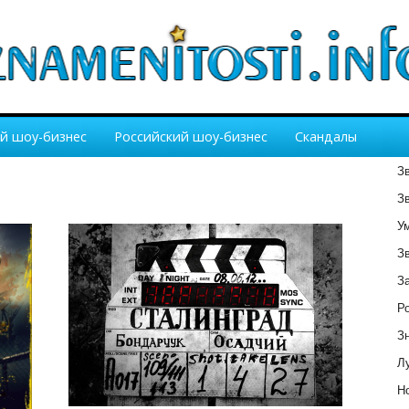
й шоу-бизнес
Российский шоу-бизнес
Скандалы
З
З
У
З
З
Р
З
Лу
Но