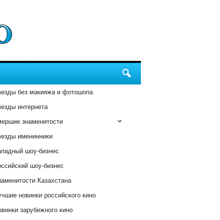
везды без макияжа и фотошопа
везды интернета
мершие знаменитости
везды именинники
ападный шоу-бизнес
оссийский шоу-бизнес
наменитости Казахстана
чшие новинки российского кино
винки зарубежного кино