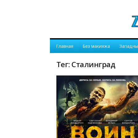
Главная
Без макияжа
Западны
Тег: Сталинград