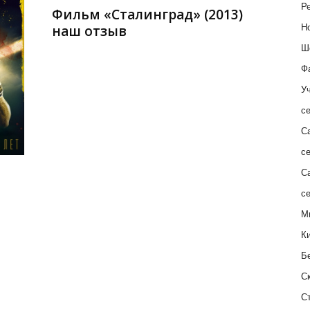
Ре
Фильм «Сталинград» (2013)
наш отзыв
Н
Ш
Ф
Уч
с
С
с
С
с
М
К
Б
С
С