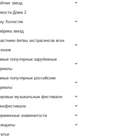
йтинг звезд
овости Дома 2
оу Холостяк
абрика звезд
астники битвы экстрасенсов всех
езонов
амые популярные зарубежные
ериалы
амые популярные российские
ериалы
ировые музыкальные фестивали
инофестивали
еременные знаменитости
кандалы
татьи