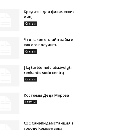
Кредиты для физических
лиц
Статьи
Что такое онлайн займ и
как его получить
Статьи
Į ką turėtumėte atsižvelgti
renkantis sodo centrą
Статьи
Костюмы Деда Мороза
Статьи
СЭС Санэпидемстанция в
городе Коммунарка