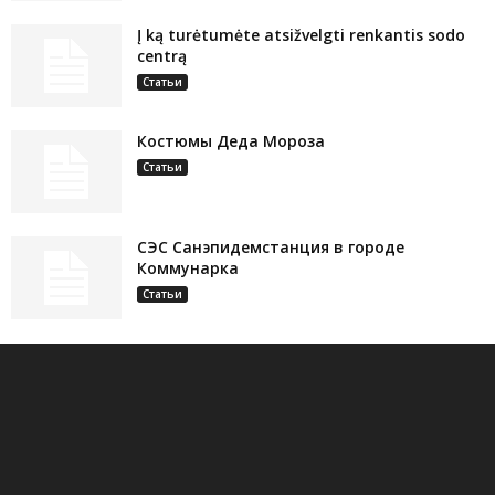
Į ką turėtumėte atsižvelgti renkantis sodo
centrą
Статьи
Костюмы Деда Мороза
Статьи
СЭС Санэпидемстанция в городе
Коммунарка
Статьи