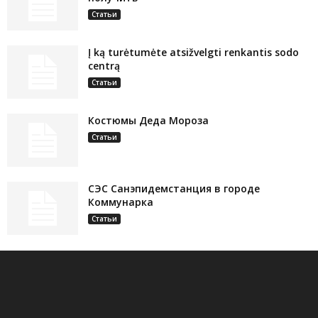
Статьи
Į ką turėtumėte atsižvelgti renkantis sodo
centrą
Статьи
Костюмы Деда Мороза
Статьи
СЭС Санэпидемстанция в городе
Коммунарка
Статьи