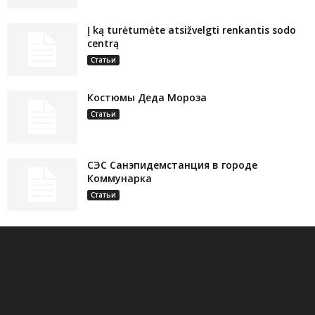
Į ką turėtumėte atsižvelgti renkantis sodo
centrą
Статьи
Костюмы Деда Мороза
Статьи
СЭС Санэпидемстанция в городе
Коммунарка
Статьи