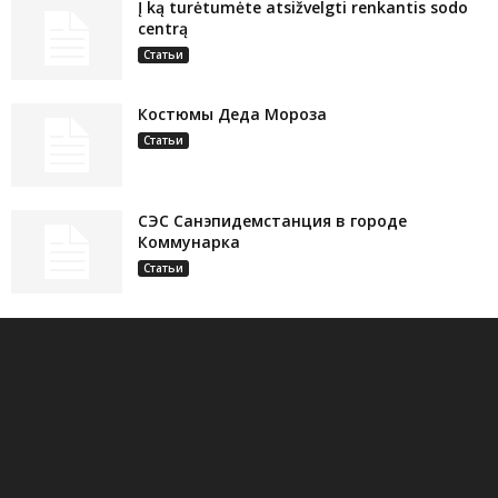
Į ką turėtumėte atsižvelgti renkantis sodo
centrą
Статьи
Костюмы Деда Мороза
Статьи
СЭС Санэпидемстанция в городе
Коммунарка
Статьи