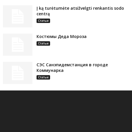
Į ką turėtumėte atsižvelgti renkantis sodo
centrą
Статьи
Костюмы Деда Мороза
Статьи
СЭС Санэпидемстанция в городе
Коммунарка
Статьи