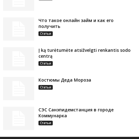
Что такое онлайн займ и как его
получить
Статьи
Į ką turėtumėte atsižvelgti renkantis sodo
centrą
Статьи
Костюмы Деда Мороза
Статьи
СЭС Санэпидемстанция в городе
Коммунарка
Статьи