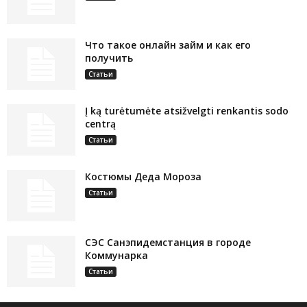
Что такое онлайн займ и как его
получить
Статьи
Į ką turėtumėte atsižvelgti renkantis sodo
centrą
Статьи
Костюмы Деда Мороза
Статьи
СЭС Санэпидемстанция в городе
Коммунарка
Статьи