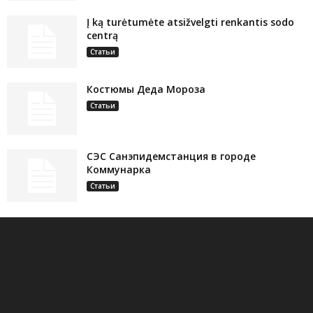
Į ką turėtumėte atsižvelgti renkantis sodo
centrą
Статьи
Костюмы Деда Мороза
Статьи
СЭС Санэпидемстанция в городе
Коммунарка
Статьи