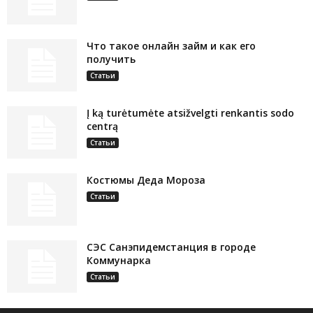
Что такое онлайн займ и как его
получить
Статьи
Į ką turėtumėte atsižvelgti renkantis sodo
centrą
Статьи
Костюмы Деда Мороза
Статьи
СЭС Санэпидемстанция в городе
Коммунарка
Статьи