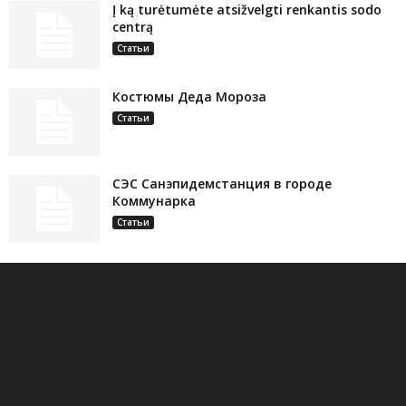
Į ką turėtumėte atsižvelgti renkantis sodo
centrą
Статьи
Костюмы Деда Мороза
Статьи
СЭС Санэпидемстанция в городе
Коммунарка
Статьи