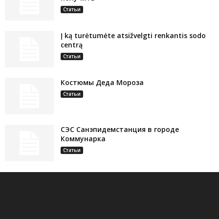
Статьи
Į ką turėtumėte atsižvelgti renkantis sodo
centrą
Статьи
Костюмы Деда Мороза
Статьи
СЭС Санэпидемстанция в городе
Коммунарка
Статьи