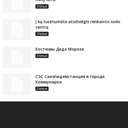
Статьи
Į ką turėtumėte atsižvelgti renkantis sodo
centrą
Статьи
Костюмы Деда Мороза
Статьи
СЭС Санэпидемстанция в городе
Коммунарка
Статьи