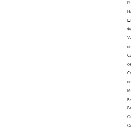
Ре
Н
Ш
Ф
Уч
с
С
с
С
с
М
К
Б
С
С