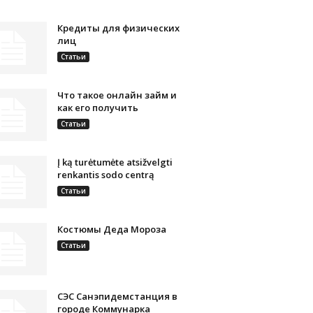
Кредиты для физических
лиц
Статьи
Что такое онлайн займ и
как его получить
Статьи
Į ką turėtumėte atsižvelgti
renkantis sodo centrą
Статьи
Костюмы Деда Мороза
Статьи
СЭС Санэпидемстанция в
городе Коммунарка