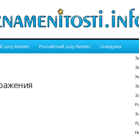
й шоу-бизнес
Российский шоу-бизнес
Скандалы
З
З
У
бражения
З
З
Р
З
Лу
Но