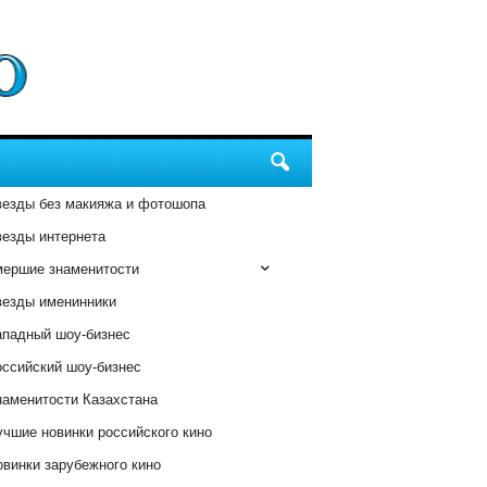
везды без макияжа и фотошопа
везды интернета
мершие знаменитости
везды именинники
ападный шоу-бизнес
оссийский шоу-бизнес
наменитости Казахстана
чшие новинки российского кино
винки зарубежного кино