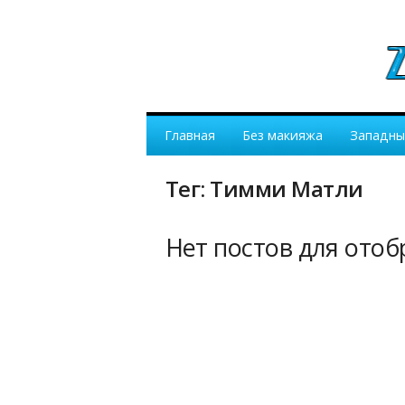
Главная
Без макияжа
Западны
Тег: Тимми Матли
Нет постов для ото