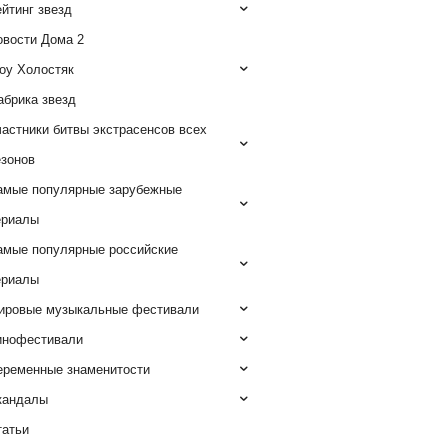
йтинг звезд
овости Дома 2
оу Холостяк
абрика звезд
астники битвы экстрасенсов всех
езонов
амые популярные зарубежные
ериалы
амые популярные российские
ериалы
ировые музыкальные фестивали
инофестивали
еременные знаменитости
кандалы
татьи