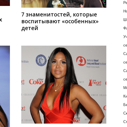
Ре
Н
7 знаменитостей, которые
х
Ш
воспитывают «особенных»
детей
Ф
Уч
с
С
с
С
с
М
К
Б
С
С