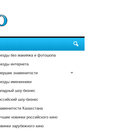
везды без макияжа и фотошопа
везды интернета
мершие знаменитости
везды именинники
ападный шоу-бизнес
оссийский шоу-бизнес
наменитости Казахстана
чшие новинки российского кино
винки зарубежного кино