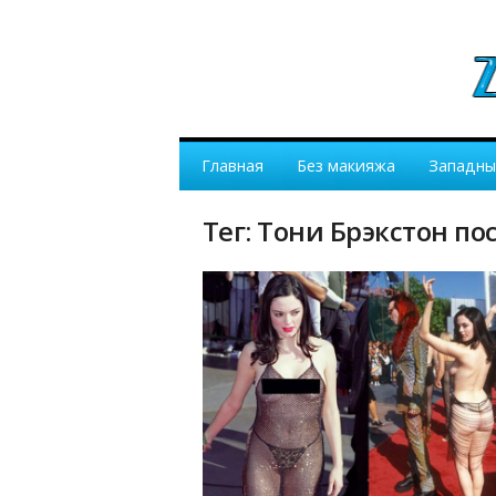
Главная
Без макияжа
Западны
Тег: Тони Брэкстон п