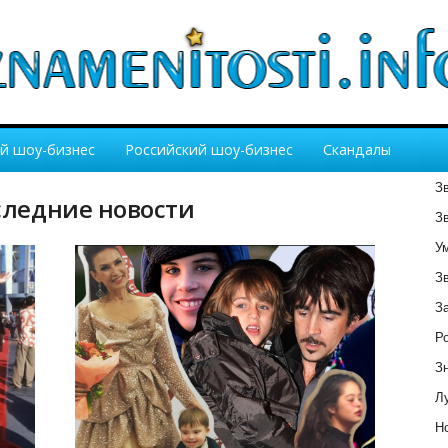
й шоу-бизнес
Российский шоу-бизнес
Скандалы
З
оследние новости
З
У
З
З
Р
З
Лу
Но