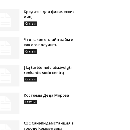
Кредиты для физических
лиц
Статьи
Что такое онлайн займ и
как его получить
Статьи
Į ką turėtumėte atsižvelgti
renkantis sodo centrą
Статьи
Костюмы Деда Мороза
Статьи
СЭС Санэпидемстанция в
городе Коммунарка