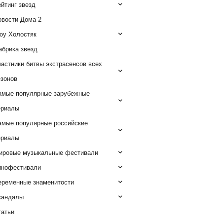
йтинг звезд
овости Дома 2
оу Холостяк
абрика звезд
астники битвы экстрасенсов всех
езонов
амые популярные зарубежные
ериалы
амые популярные российские
ериалы
ировые музыкальные фестивали
инофестивали
еременные знаменитости
кандалы
татьи