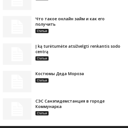
Что такое онлайн займ и как его
получить
Статьи
Į ką turėtumėte atsižvelgti renkantis sodo
centrą
Статьи
Костюмы Деда Мороза
Статьи
СЭС Санэпидемстанция в городе
Коммунарка
Статьи