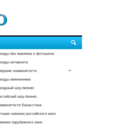
везды без макияжа и фотошопа
везды интернета
мершие знаменитости
везды именинники
ападный шоу-бизнес
оссийский шоу-бизнес
наменитости Казахстана
чшие новинки российского кино
винки зарубежного кино