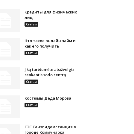
Кредиты для физических
лиц
Статьи
Что такое онлайн займ и
как его получить
Статьи
Į ką turėtumėte atsižvelgti
renkantis sodo centrą
Статьи
Костюмы Деда Мороза
Статьи
СЭС Санэпидемстанция в
городе Коммунарка