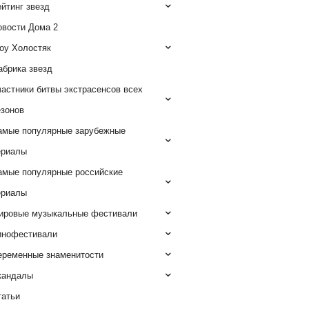
йтинг звезд
овости Дома 2
оу Холостяк
абрика звезд
астники битвы экстрасенсов всех
езонов
амые популярные зарубежные
ериалы
амые популярные российские
ериалы
ировые музыкальные фестивали
инофестивали
еременные знаменитости
кандалы
татьи