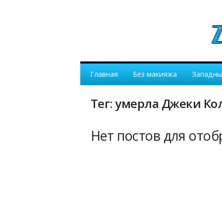
Главная
Без макияжа
Западны
Тег: умерла Джеки Ко
Нет постов для ото