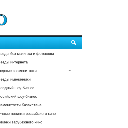
везды без макияжа и фотошопа
везды интернета
мершие знаменитости
везды именинники
ападный шоу-бизнес
оссийский шоу-бизнес
наменитости Казахстана
чшие новинки российского кино
винки зарубежного кино