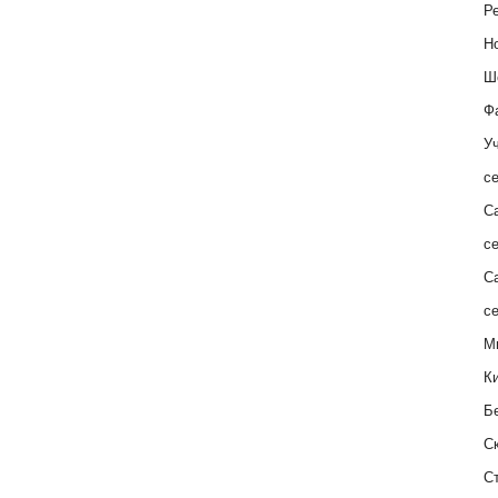
Ре
Н
Ш
Ф
Уч
с
С
с
С
с
М
К
Б
С
С