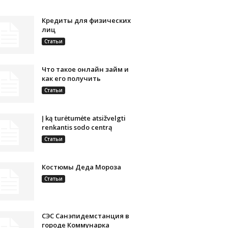
Кредиты для физических
лиц
Статьи
Что такое онлайн займ и
как его получить
Статьи
Į ką turėtumėte atsižvelgti
renkantis sodo centrą
Статьи
Костюмы Деда Мороза
Статьи
СЭС Санэпидемстанция в
городе Коммунарка