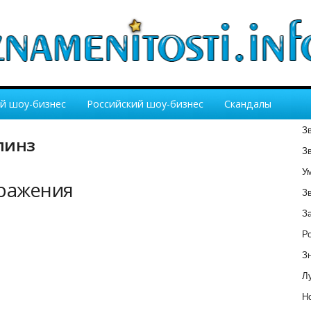
й шоу-бизнес
Российский шоу-бизнес
Скандалы
З
линз
З
У
бражения
З
З
Р
З
Лу
Но