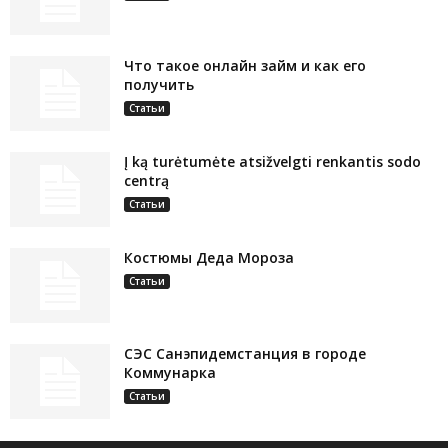
Что такое онлайн займ и как его
получить
Статьи
Į ką turėtumėte atsižvelgti renkantis sodo
centrą
Статьи
Костюмы Деда Мороза
Статьи
СЭС Санэпидемстанция в городе
Коммунарка
Статьи