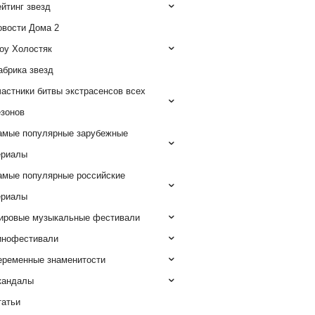
йтинг звезд
овости Дома 2
оу Холостяк
абрика звезд
астники битвы экстрасенсов всех
езонов
амые популярные зарубежные
ериалы
амые популярные российские
ериалы
ировые музыкальные фестивали
инофестивали
еременные знаменитости
кандалы
татьи