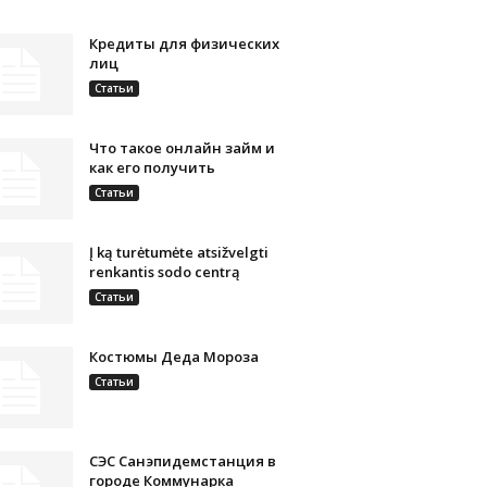
Кредиты для физических
лиц
Статьи
Что такое онлайн займ и
как его получить
Статьи
Į ką turėtumėte atsižvelgti
renkantis sodo centrą
Статьи
Костюмы Деда Мороза
Статьи
СЭС Санэпидемстанция в
городе Коммунарка