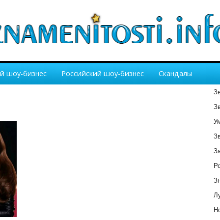
й шоу-бизнес
Российский шоу-бизнес
Скандалы
З
З
У
З
З
Р
З
Лу
Но