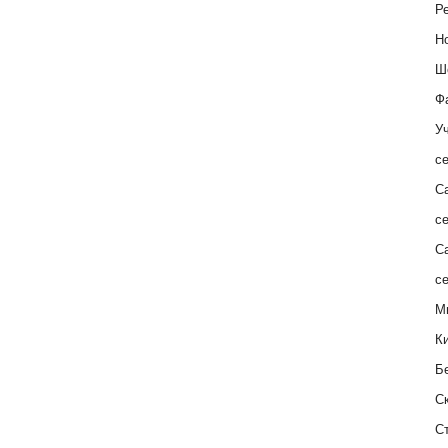
Ре
Н
Ш
Ф
Уч
с
С
с
С
с
М
К
Б
С
С