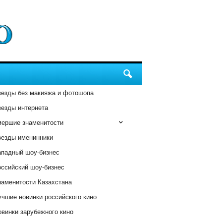
везды без макияжа и фотошопа
везды интернета
мершие знаменитости
везды именинники
ападный шоу-бизнес
оссийский шоу-бизнес
наменитости Казахстана
чшие новинки российского кино
винки зарубежного кино