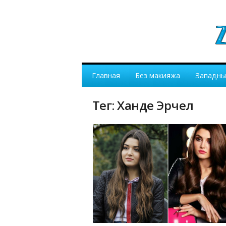
Главная
Без макияжа
Западны
Тег: Ханде Эрчел