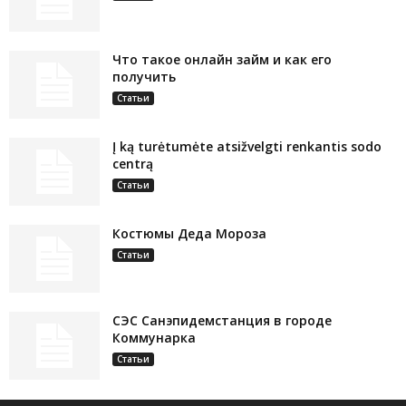
Что такое онлайн займ и как его
получить
Статьи
Į ką turėtumėte atsižvelgti renkantis sodo
centrą
Статьи
Костюмы Деда Мороза
Статьи
СЭС Санэпидемстанция в городе
Коммунарка
Статьи