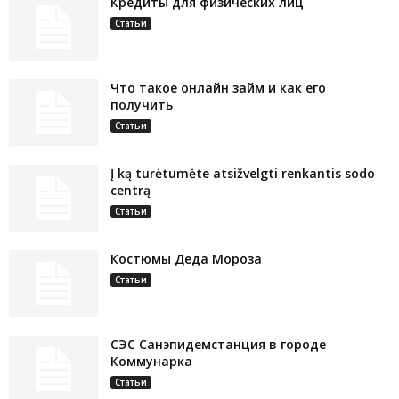
Кредиты для физических лиц
Статьи
Что такое онлайн займ и как его
получить
Статьи
Į ką turėtumėte atsižvelgti renkantis sodo
centrą
Статьи
Костюмы Деда Мороза
Статьи
СЭС Санэпидемстанция в городе
Коммунарка
Статьи