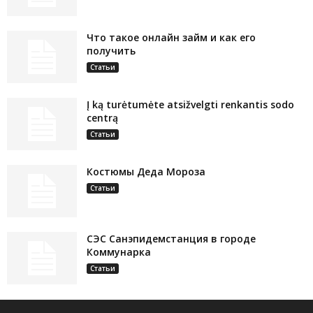
Что такое онлайн займ и как его
получить
Статьи
Į ką turėtumėte atsižvelgti renkantis sodo
centrą
Статьи
Костюмы Деда Мороза
Статьи
СЭС Санэпидемстанция в городе
Коммунарка
Статьи