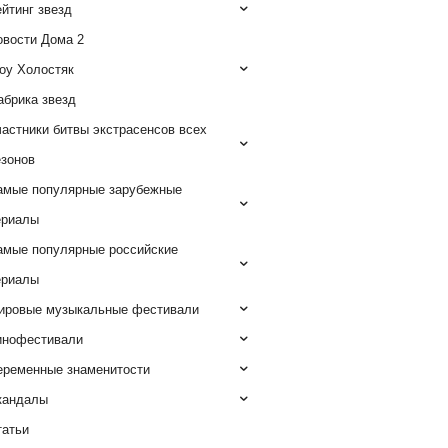
йтинг звезд
овости Дома 2
оу Холостяк
абрика звезд
астники битвы экстрасенсов всех
езонов
амые популярные зарубежные
ериалы
амые популярные российские
ериалы
ировые музыкальные фестивали
инофестивали
еременные знаменитости
кандалы
татьи