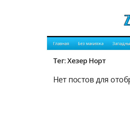
Главная
Без макияжа
Западны
Тег: Хезер Норт
Нет постов для ото