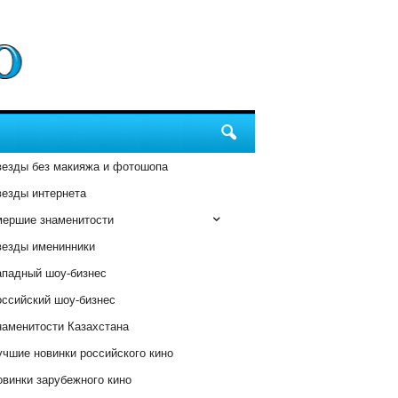
везды без макияжа и фотошопа
везды интернета
мершие знаменитости
везды именинники
ападный шоу-бизнес
оссийский шоу-бизнес
наменитости Казахстана
чшие новинки российского кино
винки зарубежного кино