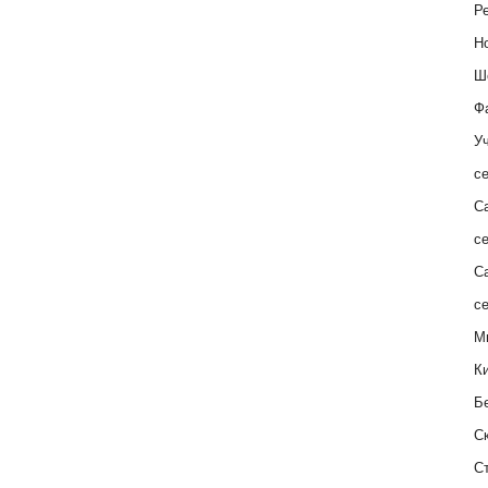
Ре
Н
Ш
Ф
Уч
с
С
с
С
с
М
К
Б
С
С