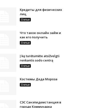
Кредиты для физических
лиц
Статьи
Что такое онлайн займ и
как его получить
Статьи
Į ką turėtumėte atsižvelgti
renkantis sodo centrą
Статьи
Костюмы Деда Мороза
Статьи
СЭС Санэпидемстанция в
городе Коммунарка