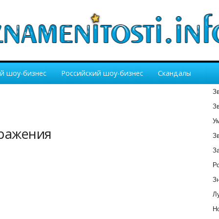
й шоу-бизнес
Российский шоу-бизнес
Скандалы
З
З
У
бражения
З
З
Р
З
Лу
Но