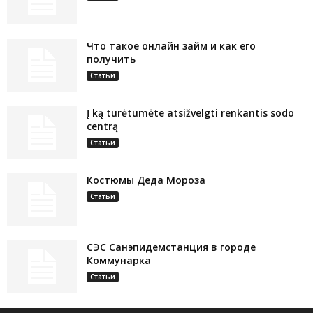
Что такое онлайн займ и как его
получить
Статьи
Į ką turėtumėte atsižvelgti renkantis sodo
centrą
Статьи
Костюмы Деда Мороза
Статьи
СЭС Санэпидемстанция в городе
Коммунарка
Статьи